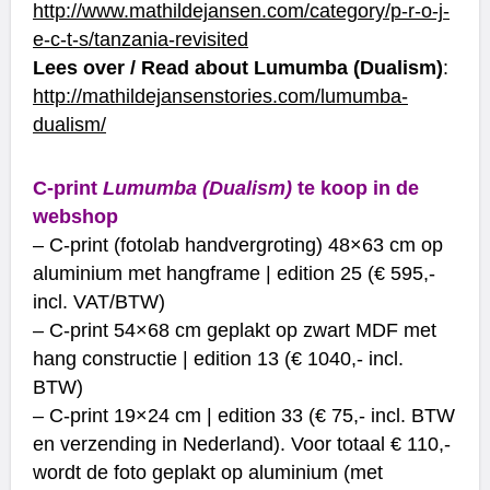
http://www.mathildejansen.com/category/p-r-o-j-
e-c-t-s/tanzania-revisited
Lees over / Read about Lumumba (Dualism)
:
http://mathildejansenstories.com/lumumba-
dualism/
–
C-print
Lumumba (Dualism)
te koop in de
webshop
– C-print (fotolab handvergroting) 48×63 cm op
aluminium met hangframe | edition 25 (€ 595,-
incl. VAT/BTW)
– C-print 54×68 cm geplakt op zwart MDF met
hang constructie | edition 13 (€ 1040,- incl.
BTW)
– C-print 19×24 cm | edition 33 (€ 75,- incl. BTW
en verzending in Nederland). Voor totaal € 110,-
wordt de foto geplakt op aluminium (met